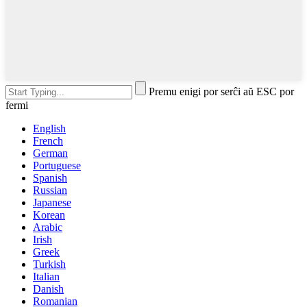
Premu enigi por serĉi aŭ ESC por
fermi
English
French
German
Portuguese
Spanish
Russian
Japanese
Korean
Arabic
Irish
Greek
Turkish
Italian
Danish
Romanian