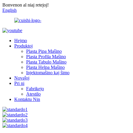
Bonvenon al niaj retejoj!
English
Hejmo
Produktoj
Plasta Pipa Maŝino
Plasta Profila Maŝino
Plasta Tabulo Maŝino
Plasta Helpa Maŝino
Injektomaŝino kaj ŝimo
Novaĵoj
Pri ni
Fabrikejo
Atestilo
Kontaktu Nin