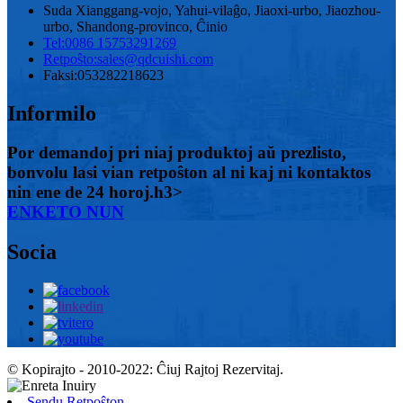
Suda Xianggang-vojo, Yahui-vilaĝo, Jiaoxi-urbo, Jiaozhou-
urbo, Shandong-provinco, Ĉinio
Tel:
0086 15753291269
Retpoŝto:
sales@qdcuishi.com
Faksi:
053282218623
Informilo
Por demandoj pri niaj produktoj aŭ prezlisto,
bonvolu lasi vian retpoŝton al ni kaj ni kontaktos
nin ene de 24 horoj.h3>
ENKETO NUN
Socia
© Kopirajto - 2010-2022: Ĉiuj Rajtoj Rezervitaj.
Sendu Retpoŝton