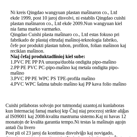
Ni kreis Qingdao wangyuan plastan maŝinaron co., Ltd
ekde 1999, post 10 jaroj disvolvi, ni establis Qingdao cuishi
plastan maŝinaron co., Ltd ekde 2009.Nun wangyuan kiel
nia fama marko varmarko.
Qingdao Cuishi plasta maŝinaro co., Ltd estas fokuso pri
fabrikado de plastaj eltrudaj maŝinoj-teknologia fabriko,
ĉefe por produkti plastan tubon, profilon, folian maŝinon kaj
reciklan maŝinon.
Niaj ĉefaj produktadlinioj kiel sube:
1.PVC PE PP PA unuopa/duobla ondigita pipo-maŝino
2.PP PE PVC PC-pipo-maŝino kaj metala ondigita pipo-
maŝino
3.PVC PP PE WPC PS TPE-profila maŝino
4.PVC WPC ŝaŭma tabulo maŝino kaj PP kava folio maŝino
Cuishi prilaboras solvojn por tutmondaj uzantoj.ni kunlaboras
kun Internaciaj famaj markoj ktp Ĉiuj niaj procezoj strikte aliĝas
al IS09001 kaj 2008-kvalita mastruma sistemo.Kaj ni havas 12
monatojn de kvalita garantia tempo.Ni testas la maŝinajn agojn
antaŭ ĉiu livero
Post pli ol 23 jaroj da kontinua disvolviĝo kaj novigado,