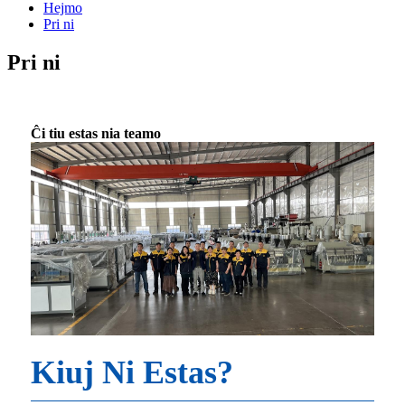
Hejmo
Pri ni
Pri ni
Ĉi tiu estas nia teamo
Kiuj Ni Estas?