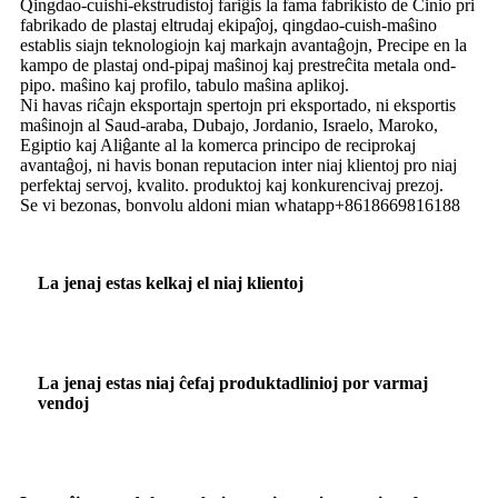
Qingdao-cuishi-ekstrudistoj fariĝis la fama fabrikisto de Ĉinio pri
fabrikado de plastaj eltrudaj ekipaĵoj, qingdao-cuish-maŝino
establis siajn teknologiojn kaj markajn avantaĝojn, Precipe en la
kampo de plastaj ond-pipaj maŝinoj kaj prestreĉita metala ond-
pipo. maŝino kaj profilo, tabulo maŝina aplikoj.
Ni havas riĉajn eksportajn spertojn pri eksportado, ni eksportis
maŝinojn al Saud-araba, Dubajo, Jordanio, Israelo, Maroko,
Egiptio kaj Aliĝante al la komerca principo de reciprokaj
avantaĝoj, ni havis bonan reputacion inter niaj klientoj pro niaj
perfektaj servoj, kvalito. produktoj kaj konkurencivaj prezoj.
Se vi bezonas, bonvolu aldoni mian whatapp+8618669816188
La jenaj estas kelkaj el niaj klientoj
La jenaj estas niaj ĉefaj produktadlinioj por varmaj
vendoj