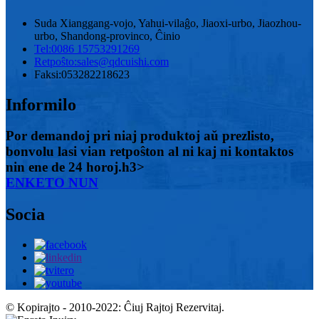
Suda Xianggang-vojo, Yahui-vilaĝo, Jiaoxi-urbo, Jiaozhou-
urbo, Shandong-provinco, Ĉinio
Tel:
0086 15753291269
Retpoŝto:
sales@qdcuishi.com
Faksi:
053282218623
Informilo
Por demandoj pri niaj produktoj aŭ prezlisto,
bonvolu lasi vian retpoŝton al ni kaj ni kontaktos
nin ene de 24 horoj.h3>
ENKETO NUN
Socia
© Kopirajto - 2010-2022: Ĉiuj Rajtoj Rezervitaj.