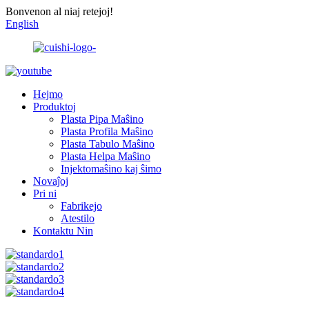
Bonvenon al niaj retejoj!
English
Hejmo
Produktoj
Plasta Pipa Maŝino
Plasta Profila Maŝino
Plasta Tabulo Maŝino
Plasta Helpa Maŝino
Injektomaŝino kaj ŝimo
Novaĵoj
Pri ni
Fabrikejo
Atestilo
Kontaktu Nin