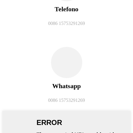
Telefono
0086 15753291269
Whatsapp
0086 15753291269