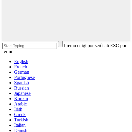
Premu enigi por serĉi aŭ ESC por
fermi
English
French
German
Portuguese
Spanish
Russian
Japanese
Korean
Arabic
Irish
Greek
Turkish
Italian
Danish