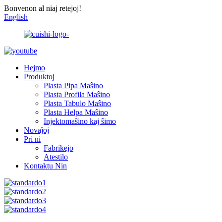
Bonvenon al niaj retejoj!
English
Hejmo
Produktoj
Plasta Pipa Maŝino
Plasta Profila Maŝino
Plasta Tabulo Maŝino
Plasta Helpa Maŝino
Injektomaŝino kaj ŝimo
Novaĵoj
Pri ni
Fabrikejo
Atestilo
Kontaktu Nin