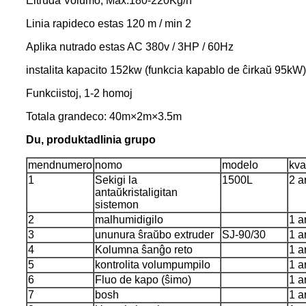
Eltruda Volumo, Max.180-220Kg/h
Linia rapideco estas 120 m / min 2
Aplika nutrado estas AC 380v / 3HP / 60Hz
instalita kapacito 152kw (funkcia kapablo de ĉirkaŭ 95kW)
Funkciistoj, 1-2 homoj
Totala grandeco: 40m×2m×3.5m
Du, produktadlinia grupo
mendnumero
nomo
modelo
kva
1
Sekigi la
1500L
2 a
antaŭkristaligitan
sistemon
2
malhumidigilo
1 a
3
ununura ŝraŭbo extruder
SJ-90/30
1 a
4
Kolumna ŝanĝo reto
1 a
5
kontrolita volumpumpilo
1 a
6
Fluo de kapo (ŝimo)
1 a
7
bosh
1 a