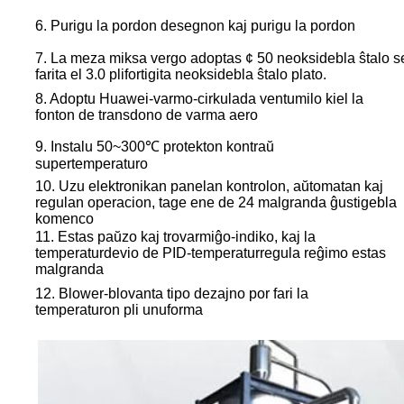
6. Purigu la pordon desegnon kaj purigu la pordon
7. La meza miksa vergo adoptas ¢ 50 neoksidebla ŝtalo sen
farita el 3.0 plifortigita neoksidebla ŝtalo plato.
8. Adoptu Huawei-varmo-cirkulada ventumilo kiel la
fonton de transdono de varma aero
9. Instalu 50~300℃ protekton kontraŭ
supertemperaturo
10. Uzu elektronikan panelan kontrolon, aŭtomatan kaj
regulan operacion, tage ene de 24 malgranda ĝustigebla
komenco
11. Estas paŭzo kaj trovarmiĝo-indiko, kaj la
temperaturdevio de PID-temperaturregula reĝimo estas
malgranda
12. Blower-blovanta tipo dezajno por fari la
temperaturon pli unuforma