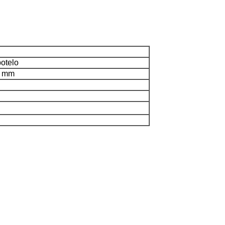
otelo
0 mm