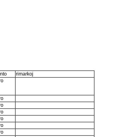
nto
rimarkoj
ro
ro
ro
ro
ro
ro
ro