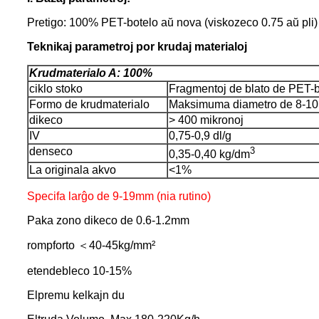
Pretigo: 100% PET-botelo aŭ nova (viskozeco 0.75 aŭ pli)
Teknikaj parametroj por krudaj materialoj
Krudmaterialo A: 100%
ciklo stoko
Fragmentoj de blato de PET-b
Formo de krudmaterialo
Maksimuma diametro de 8-1
dikeco
> 400 mikronoj
IV
0,75-0,9 dl/g
denseco
3
0,35-0,40 kg/dm
La originala akvo
<1%
Specifa larĝo de 9-19mm (nia rutino)
Paka zono dikeco de 0.6-1.2mm
rompforto ＜40-45kg/mm²
etendebleco 10-15%
Elpremu kelkajn du