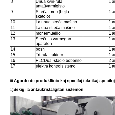
8
Unua kvin-rula
1 a
antaŭvarmigisto
9
Streĉa forno (hejta
1 a
skatolo)
10
La unua streĉa maŝino
1 a
11
La dua streĉa maŝino
1 a
12
monermuelilo
1 a
13
Streĉu la varmegan
1 a
aparaton
14
bosh
1 a
15
Tri-rula traktoro
1 a
16
PLCDual-stacio bobenilo
2 a
17
elektra kontrolsistemo
1 a
iii.Agordo de produktlinio kaj specifaj teknikaj specifoj
1)
Sekigi la antaŭkristaligitan sistemon