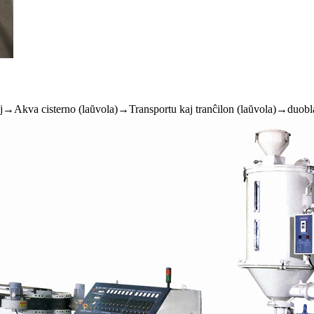
kva cisterno (laŭvola)→Transportu kaj tranĉilon (laŭvola)→duobla 