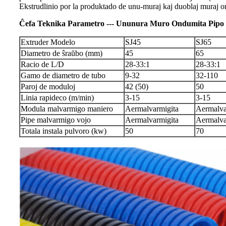
Ekstrudlinio por la produktado de unu-muraj kaj duoblaj muraj 
Ĉefa Teknika Parametro --- Ununura Muro Ondumita Pipo
Extruder Modelo
SJ45
SJ65
Diametro de ŝraŭbo (mm)
45
65
Racio de L/D
28-33:1
28-33:1
Gamo de diametro de tubo
9-32
32-110
Paroj de moduloj
42 (50)
50
Linia rapideco (m/min)
3-15
3-15
Modula malvarmigo maniero
Aermalvarmigita
Aermalva
Pipe malvarmigo vojo
Aermalvarmigita
Aermalva
Totala instala pulvoro (kw)
50
70