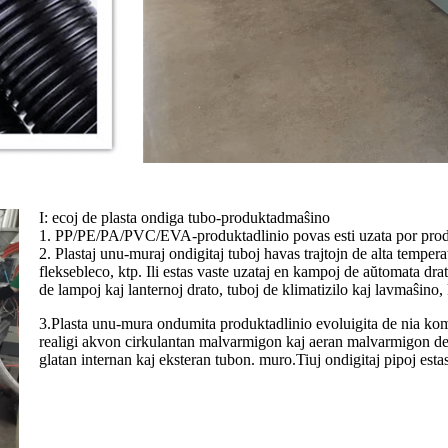
I: ecoj de plasta ondiga tubo-produktadmaŝino
1. PP/PE/PA/PVC/EVA-produktadlinio povas esti uzata por produ
2. Plastaj unu-muraj ondigitaj tuboj havas trajtojn de alta tempera
fleksebleco, ktp. Ili estas vaste uzataj en kampoj de aŭtomata drat
de lampoj kaj lanternoj drato, tuboj de klimatizilo kaj lavmaŝino, 
3.Plasta unu-mura ondumita produktadlinio evoluigita de nia kom
realigi akvon cirkulantan malvarmigon kaj aeran malvarmigon de 
glatan internan kaj eksteran tubon. muro.Tiuj ondigitaj pipoj estas p