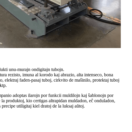
kti unu-murajn ondigitajn tubojn.
tura rezisto, imuna al korodo kaj abrazio, alta intenseco, bona
o, elektraj faden-pasaj tuboj, cirkvito de maŝinilo, protektaj tuboj
ktp.
panio adoptas ilarojn por funkcii muldilojn kaj ŝablonojn por
la produktoj, kio certigas altrapidan muldadon, eĉ onduladon,
recipe utiligitaj kiel dratoj de la luksaj aŭtoj.