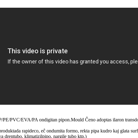
i PP/PE/PVC/EVA/PA ondigitan pipon.Mould Ĉeno adoptas ilaron transd
 produktada rapideco, eĉ ondumita formo, rekta pipa kudro kaj glata sur
drentubo, klimatizilpipo, nargile tubo ktp.)