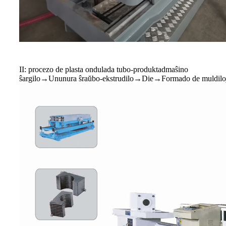
II: procezo de plasta ondulada tubo-produktadmaŝino
ŝargilo→Ununura ŝraŭbo-ekstrudilo→Die→Formado de muldiloj→A