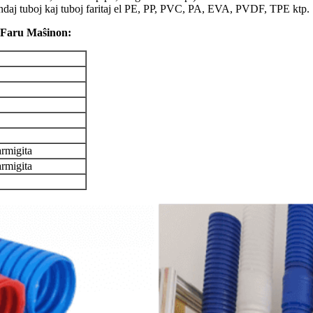
ondaj tuboj kaj tuboj faritaj el PE, PP, PVC, PA, EVA, PVDF, TPE ktp.
 Faru Maŝinon:
rmigita
rmigita