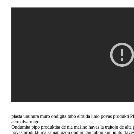
plasta ununura muro ondigita tubo eltruda linio povas produkt
aermalvarmigo.
Ondumita pipo produktita de nia maŝino havas la trajtojn de alta
povas produkti malsaman uzon ondumitan tubon kun junto (laveva 