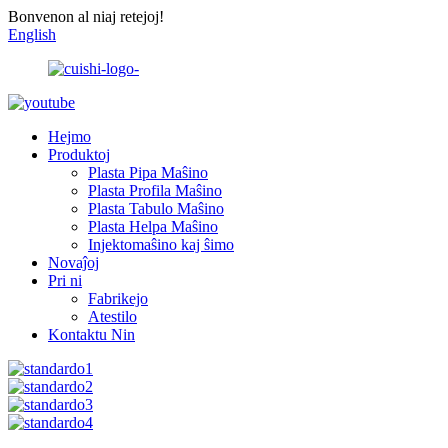
Bonvenon al niaj retejoj!
English
Hejmo
Produktoj
Plasta Pipa Maŝino
Plasta Profila Maŝino
Plasta Tabulo Maŝino
Plasta Helpa Maŝino
Injektomaŝino kaj ŝimo
Novaĵoj
Pri ni
Fabrikejo
Atestilo
Kontaktu Nin