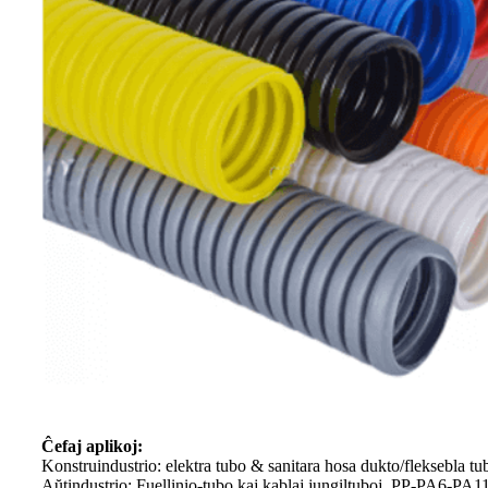
Ĉefaj aplikoj:
Konstruindustrio: elektra tubo & sanitara hosa dukto/fleksebla
Aŭtindustrio: Fuellinio-tubo kaj kablaj jungiltuboj, PP-PA6-P