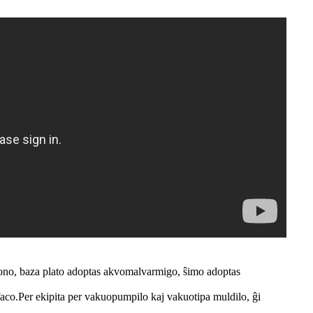
ono, baza plato adoptas akvomalvarmigo, ŝimo adoptas
faco.Per ekipita per vakuopumpilo kaj vakuotipa muldilo, ĝi