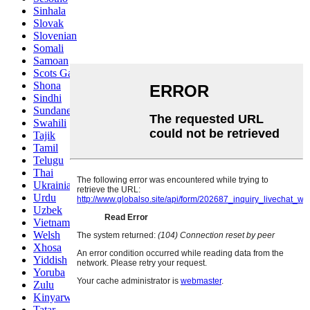
Sinhala
Slovak
Slovenian
Somali
Samoan
Scots Gaelic
Shona
Sindhi
Sundanese
Swahili
Tajik
Tamil
Telugu
Thai
Ukrainian
Urdu
Uzbek
Vietnamese
Welsh
Xhosa
Yiddish
Yoruba
Zulu
Kinyarwanda
Tatar