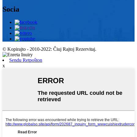
Socia
© Kopirajto - 2010-2022: Ĉiuj Rajtoj Rezervitaj.
Sendu Retpoŝton
x