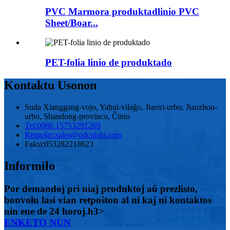
PVC Marmora produktadlinio PVC
Sheet/Boar...
PET-folia linio de produktado
Kontaktu Usonon
Suda Xianggang-vojo, Yahui-vilaĝo, Jiaoxi-urbo, Jiaozhou-
urbo, Shandong-provinco, Ĉinio
Tel:
0086 15753291269
Retpoŝto:
sales@qdcuishi.com
Faksi:
053282218623
Informilo
Por demandoj pri niaj produktoj aŭ prezlisto,
bonvolu lasi vian retpoŝton al ni kaj ni kontaktos
nin ene de 24 horoj.h3>
ENKETO NUN