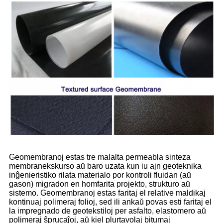
Geomembranoj estas tre malalta permeabla sinteza
membranekskurso aŭ baro uzata kun iu ajn geoteknika
inĝenieristiko rilata materialo por kontroli fluidan (aŭ
gason) migradon en homfarita projekto, strukturo aŭ
sistemo. Geomembranoj estas faritaj el relative maldikaj
kontinuaj polimeraj folioj, sed ili ankaŭ povas esti faritaj el
la impregnado de geotekstiloj per asfalto, elastomero aŭ
polimeraj ŝprucaĵoj, aŭ kiel plurtavolaj bitumaj