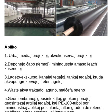
Apliko
1. Urbaj mediaj projektoj, akvokonservaj projektoj
2.Deponejo ĉapo (fermoj), minindustria amaso leach
kusenetoj
3.Lageto-ekskurso, kanalaj tegaĵoj, tankaj tegaĵoj, kruda
akvopurigrezervujoj, retenlagetoj
4.Waste akva traktado laguno, malĉefa reteno
5.Geomembranoj, geosintezaĵoj, geokomponaĵoj,
geosintezaj argilaj tegaĵoj, kaj PE-100-tuboj por
minindustriaj aplikoj postulantaj altan gradon de reteno,