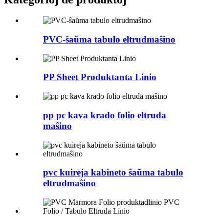
PVC-ŝaŭma tabulo eltrudmaŝino
PP Sheet Produktanta Linio
pp pc kava krado folio eltruda
maŝino
pvc kuireja kabineto ŝaŭma tabulo
eltrudmaŝino