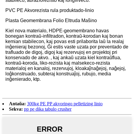
stabileco, abraziorezisto kaj longviveco.
PVC PE Akvorezista rula produktado-linio
Plasta Geomembrana Folio Eltruda Maŝino
Kiel nova materialo, HDPE-geomembrano havas
bonegan kontraŭ-infiltradon, kontraŭ-korodan kaj bonan
kemian stabilecon, kaj povas esti prilaborita laŭ la realaj
inĝenieraj bezonoj, Ĝi estis vaste uzata por preventado de
trafluado de digoj, digoj kaj rezervujoj en projektoj pri
konservado de akvo. , kaj ankaŭ uzata kiel kontraŭflua,
kontraŭ-koroda, liko-rezista kaj malsekeco-rezista
materialoj en kanaloj, rezervujoj, kloakaĵnaĝejoj, naĝejoj,
loĝkonstruado, subteraj konstruaĵoj, rubujo, media
inĝenierado, ktp.
Antaŭa:
300kg PE PP akvoringo pelletizing linio
Sekva:
pp pe dika tabulo crusher