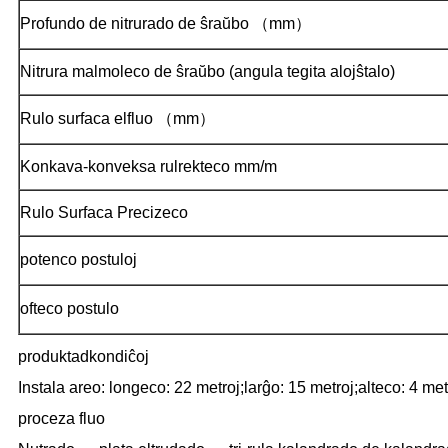
Profundo de nitrurado de ŝraŭbo （mm）
Nitrura malmoleco de ŝraŭbo (angula tegita alojŝtalo)
Rulo surfaca elfluo （mm）
Konkava-konveksa rulrekteco mm/m
Rulo Surfaca Precizeco
potenco postuloj
ofteco postulo
produktadkondiĉoj
Instala areo: longeco: 22 metroj;larĝo: 15 metroj;alteco: 4 met
proceza fluo