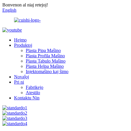
Bonvenon al niaj retejoj!
English
Hejmo
Produktoj
Plasta Pipa Maŝino
Plasta Profila Maŝino
Plasta Tabulo Maŝino
Plasta Helpa Maŝino
Injektomaŝino kaj ŝimo
Novaĵoj
Pri ni
Fabrikejo
Atestilo
Kontaktu Nin