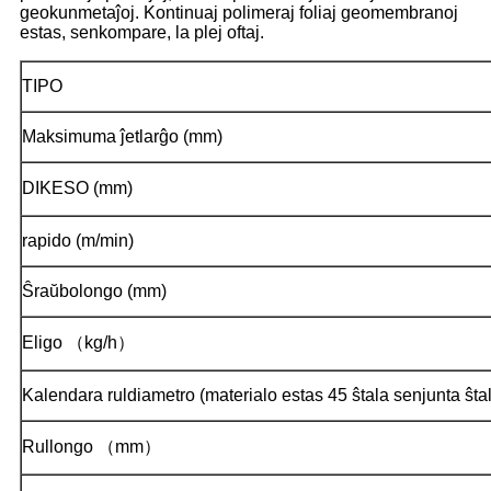
geokunmetaĵoj. Kontinuaj polimeraj foliaj geomembranoj
estas, senkompare, la plej oftaj.
TIPO
Maksimuma ĵetlarĝo (mm)
DIKESO (mm)
rapido (m/min)
Ŝraŭbolongo (mm)
Eligo （kg/h）
Kalendara ruldiametro (materialo estas 45 ŝtala senjunta ŝta
Rullongo （mm）