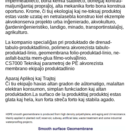
impermeabileco, bona kemia stabileco, bonegaj kontraŭ-
maljuniĝantaj propraĵoj, alta mekanika forto bona konstrua
oportuno. Krome, ĉi tiuj ekologiaj kaj ne-toksaj produktoj
estas vaste uzataj en netralasebla konstruo kiel ekzemple
akvokonserva projekto urba inĝenierado, akvokulturo,
ĝardeninĝenieristiko, landigo, minado, transportinstalaĵoj,
agrikulturo.
La kompanio specialiĝas pri produktado de drenad-
tabulo-produktadlinio, polimera akvorezista tabulo-
produktad-linio, geomembrana folio-produktad-linio, ne-
asfalt-bazita mem-glua filmo-volvaĵlinio.
CS7000 Teknikaj parametroj de PE akvorezista
membrano ekipaĵo produktadlinio
Aparaj Aplikoj kaj Trajtoj
Ĉi tiu ekipaĵo havas altan gradon de aŭtomatigo, malaltan
elektran konsumon, simplan funkciadon kaj altan
produktadon.La surfaco de la produktitaj produktoj estas
glata kaj hela, kun forta streĉa forto kaj stabila agado.