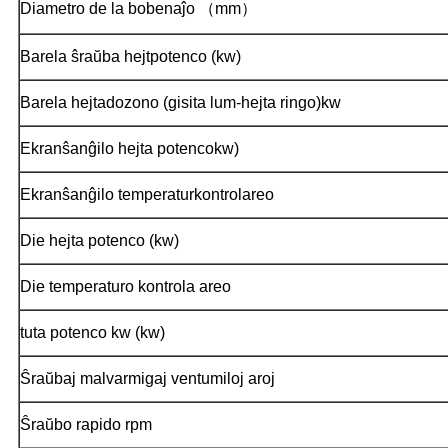
Diametro de la bobenaĵo （mm）
Barela ŝraŭba hejtpotenco (kw)
Barela hejtadozono (gisita lum-hejta ringo)kw
Ekranŝanĝilo hejta potencokw)
Ekranŝanĝilo temperaturkontrolareo
Die hejta potenco (kw)
Die temperaturo kontrola areo
tuta potenco kw (kw)
Ŝraŭbaj malvarmigaj ventumiloj aroj
Ŝraŭbo rapido rpm